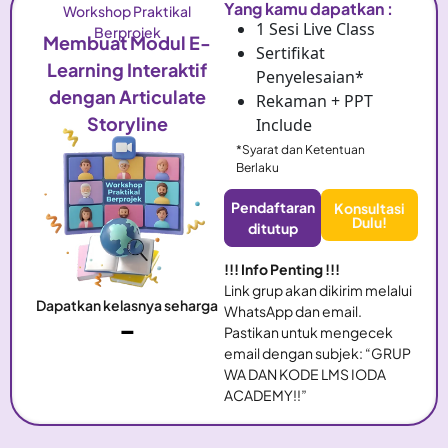
Yang kamu dapatkan :
Workshop Praktikal
1 Sesi Live Class
Berprojek
Membuat Modul E-
Sertifikat
Learning Interaktif
Penyelesaian*
dengan Articulate
Rekaman + PPT
Storyline
Include
*Syarat dan Ketentuan
Berlaku
Pendaftaran
Konsultasi
Dulu!
ditutup
!!! Info Penting !!!
Link grup akan dikirim melalui
Dapatkan kelasnya seharga
WhatsApp dan email.
-
Pastikan untuk mengecek
email dengan subjek: “GRUP
WA DAN KODE LMS IODA
ACADEMY!!”