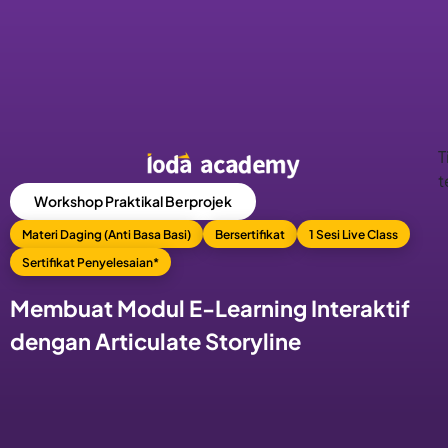
Hari
Jam
Menit
T
t
Workshop Praktikal Berprojek
Materi Daging (Anti Basa Basi)
Bersertifikat
1 Sesi Live Class
Sertifikat Penyelesaian*
Membuat Modul E-Learning Interaktif
dengan Articulate Storyline