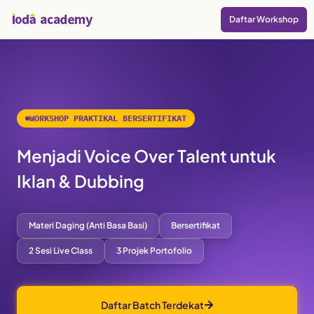
Daftar Workshop
Hari
Jam
Menit
Detik
KLAIM PROMO
WORKSHOP PRAKTIKAL BERSERTIFIKAT
Menjadi Voice Over Talent untuk
Iklan & Dubbing
Materi Daging (Anti Basa Basi)
Bersertifikat
2 Sesi Live Class
3 Projek Portofolio
Daftar Batch Terdekat