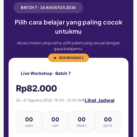
BATCH 7 · 26 AGUSTUS 2026
Pilih cara belajar yang paling cocok
untukmu
Akses materi yang sama, pilih paket yang sesuai dengan
gaya belajarmu.
🔥 REKOMENDASI
Live Workshop · Batch 7
Rp82.000
Lihat Jadwal
26 - 27 Agustus 2026 · 19.00 - 21.00 WIB
00
00
00
00
HARI
JAM
MENIT
DETIK