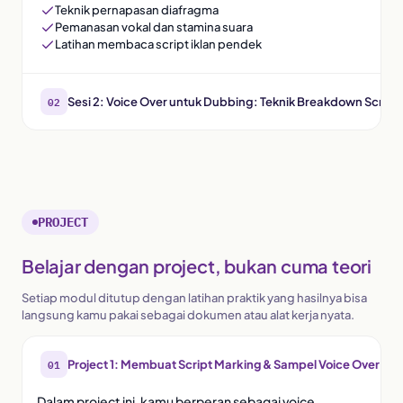
Teknik pernapasan diafragma
Pemanasan vokal dan stamina suara
Latihan membaca script iklan pendek
02
Sesi 2: Voice Over untuk Dubbing: Teknik Breakdown Script 
PROJECT
Belajar dengan project, bukan cuma teori
Setiap modul ditutup dengan latihan praktik yang hasilnya bisa
langsung kamu pakai sebagai dokumen atau alat kerja nyata.
01
Project 1: Membuat Script Marking & Sampel Voice Over unt
Dalam project ini, kamu berperan sebagai voice