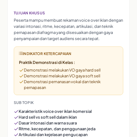
TUJUAN KHUSUS
Peserta mampu membuat rekaman voice over iklan dengan
variasi intonasi, ritme, kecepatan, artikulasi, dan teknik
pernapasan diafragma yang disesuaikan dengan gaya
penyampaian dan target audiens secara tepat.
INDIKATOR KETERCAPAIAN
Praktik Demonstrasi di Kelas :
Demonstrasi melakukan VO gaya hard sell
Demonstrasi melakukan VO gaya soft sell
Demonstrasi pemanasan vokal dan teknik
pernapasan
SUB TOPIK
Karakteristik voice over iklan komersial
Hard sell vs soft sell dalam iklan
Dasar intonasi dan warna suara
Ritme, kecepatan, dan penggunaan jeda
Artikulasi dan kejelasan pengucapan