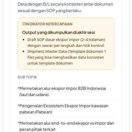
Data dengan B/L secara konsisten antar dokumen
sesuai dengan SOP yang berlaku.
INDIKATOR KETERCAPAIAN
Output yang dikumpulkan di akhir sesi
Draft SOP dasar ekspor impor (2–4 halaman)
dengan owner per langkah dan titik kontrol
Shipment Master Data (Template dokumen 1
file) yang bisa menghasilkan data konsisten
untuk template dokumen
SUB TOPIK
Memetakan alur ekspor impor B2B Indonesia
(laut dan udara)
Pengenalan Ekosistem Ekspor Impor kawasan
pabean (Pabean)
Memetakan alur end-to-end ekspor vs impor dan
peran pihak terkait