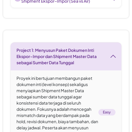
Shipment Ekspor–Impor (Sea vs Air)
Projek Workshop
Project 1: Menyusun Paket Dokumen Inti
Ekspor–Impor dan Shipment Master Data
sebagai Sumber Data Tunggal
Proyek ini bertujuan membangun paket
dokumen inti (level konsep) sekaligus
menyiapkan Shipment Master Data
sebagai sumber data tunggal agar
konsistensi data terjaga di seluruh
dokumen. Fokusnya adalah mencegah
Easy
mismatch data yang berdampak pada
hold, revisi dokumen, biaya tambahan, dan
delay jadwal. Peserta akan menyusun