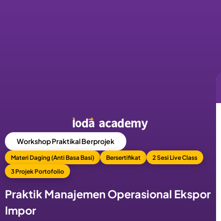
Hari
Jam
Menit
Workshop Praktikal Berprojek
Materi Daging (Anti Basa Basi)
Bersertifikat
2 Sesi Live Class
3 Projek Portofolio
Praktik Manajemen Operasional Ekspor
Impor