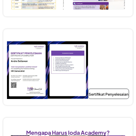
beserta PIC dan batas toleransi varians.
Output proyek membantu perusahaan
menjaga disiplin kontrol biaya tanpa
menghambat operasional.
Sertifikat Pelatihan
Sertifikat Penyelesaian
Fasilitas Workshop
Mengapa Harus Ioda Academy?