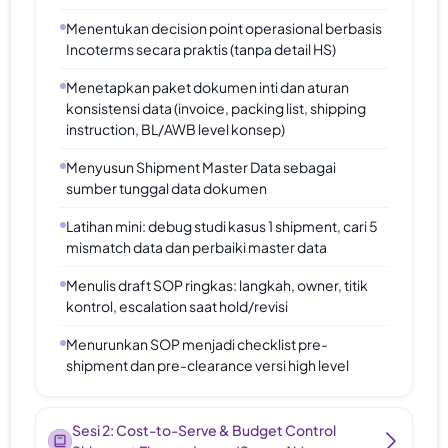
Menentukan decision point operasional berbasis
Incoterms secara praktis (tanpa detail HS)
Menetapkan paket dokumen inti dan aturan
konsistensi data (invoice, packing list, shipping
instruction, BL/AWB level konsep)
Menyusun Shipment Master Data sebagai
sumber tunggal data dokumen
Latihan mini: debug studi kasus 1 shipment, cari 5
mismatch data dan perbaiki master data
Menulis draft SOP ringkas: langkah, owner, titik
kontrol, escalation saat hold/revisi
Menurunkan SOP menjadi checklist pre-
shipment dan pre-clearance versi high level
Sesi 2: Cost-to-Serve & Budget Control