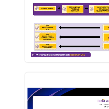
timeline regulasi, 
Sertifikat Pelatihan