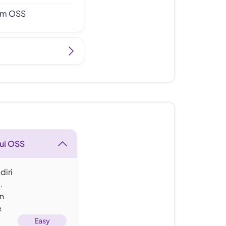
lam OSS
lui OSS
diri
.
un
e
Easy