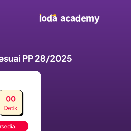
sesuai PP 28/2025
00
Detik
rsedia.