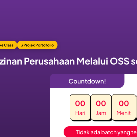
ive Class
3 Projek Portofolio
izinan Perusahaan Melalui OSS 
Countdown!
00
00
00
Hari
Jam
Menit
Tidak ada batch yang te