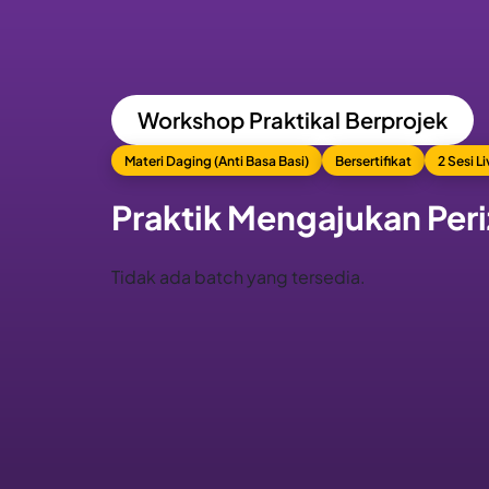
Workshop Praktikal Berprojek
Materi Daging (Anti Basa Basi)
Bersertifikat
2 Sesi L
Praktik Mengajukan Per
Tidak ada batch yang tersedia.